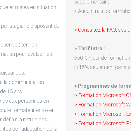
supplémentaire
que et mises en situation.
> Aucun frais de formatio
par stagiaire disposant du
> Consultez la FAQ, vos q
.
équence (item en
> Tarif Intra :
rmation pour évaluer les
650 € / jour de formation
(+15% seulement par sta
naissances.
de la communication
> Programmes de forma
 de 15 ans.
> Formation Microsoft Off
bles aux personnes en
> Formation Microsoft Wo
on, le formateur entre en
> Formation Microsoft Exc
 définir la nature des
> Formation Microsoft Po
lités de l’adaptation de la