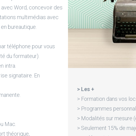
s avec Word, concevoir des
ntations multimédias avec
l en bureautique.
par téléphone pour vous
ité du formateur).
n intra.
rise signataire. En
> Les +
rmanente.
> Formation dans vos loc
> Programmes personnali
> Modalités sur mesure (d
ou Mac.
> Seulement 15% de majora
rt théorique,