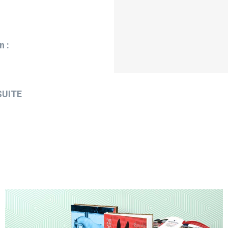
n :
SUITE