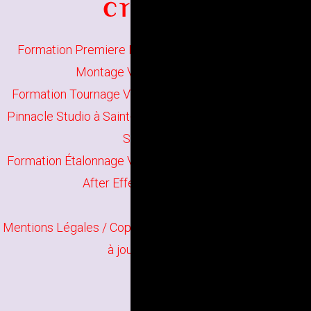
Formation Premiere Pro à Saint-Brieuc
//
Formation
Montage Vidéo à Saint-Brieuc
Formation Tournage Vidéo à Saint-Brieuc
//
Formation
Pinnacle Studio à Saint-Brieuc
//
Formation Vegas Pro à
Saint-Brieuc
Formation Étalonnage Vidéo à Saint-Brieuc
//
Formation
After Effects à Saint-Brieuc
Mentions Légales
/ Copyright
Bindi Création
Contenu mis
à jour en juin 2026