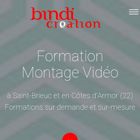
Accueil
Les formations
Catalogue PDF
Logiciels Libres
Formation
Infos pratiques
Montage Vidéo
Contact
à Saint-Brieuc et en Côtes d'Armor (22)
Formations sur demande et sur-mesure