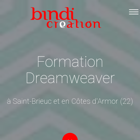
Accueil
Les formations
Catalogue PDF
Logiciels Libres
Formation
Infos pratiques
Dreamweaver
Contact
à Saint-Brieuc et en Côtes d'Armor (22)