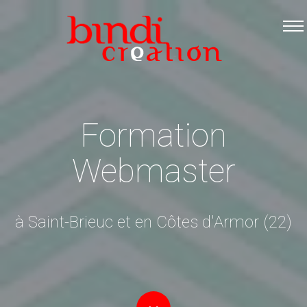
Accueil
Les formations
Catalogue PDF
Logiciels Libres
Formation
Infos pratiques
Webmaster
Contact
à Saint-Brieuc et en Côtes d'Armor (22)