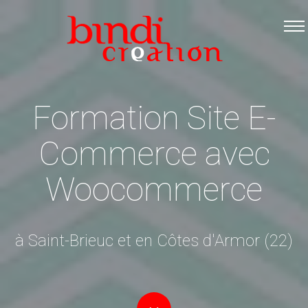
Accueil
Les formations
Catalogue PDF
Formation Site E-
Logiciels Libres
Infos pratiques
Commerce avec
Contact
Woocommerce
à Saint-Brieuc et en Côtes d'Armor (22)