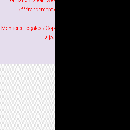
Formation Dreamweaver à Saint-Brieuc
/
Formation
Référencement de site web à Saint-Brieuc
Mentions Légales
/ Copyright
Bindi Création
Contenu mis
à jour en juin 2026