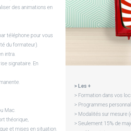
aliser des animations en
par téléphone pour vous
ité du formateur).
n intra.
rise signataire. En
rmanente.
> Les +
> Formation dans vos loc
> Programmes personnali
ou Mac.
> Modalités sur mesure (d
rt théorique,
> Seulement 15% de majora
que et mises en situation.