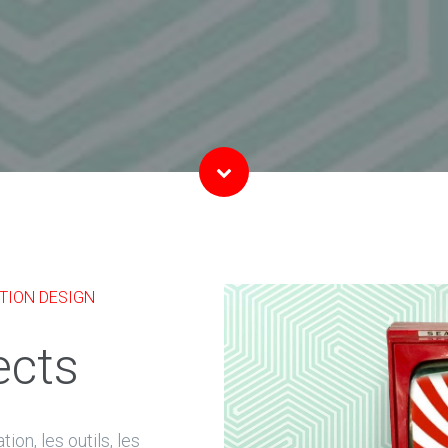
TION DESIGN
ects
on, les outils, les