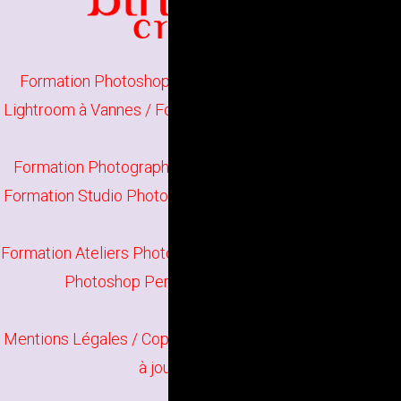
Formation Photoshop Initiation à Lorient
/
Formation
Lightroom à Vannes
/
Formation Photographie Initiation à
Lorient
Formation Photographie Perfectionnement à Vannes
/
Formation Studio Photo à Lorient
/
Formation Darktable à
Vannes
Formation Ateliers Photographiques à Lorient
/
Formation
Photoshop Perfectionnement à Vannes
Mentions Légales
/ Copyright
Bindi Création
Contenu mis
à jour en juin 2026