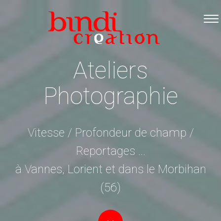
Accueil
Les formations
Catalogue PDF
Ateliers
Logiciels Libres
Photographie
Infos pratiques
Contact
Vitesse / Profondeur de champ /
Reportages ...
à Vannes, Lorient et dans le Morbihan
(56)