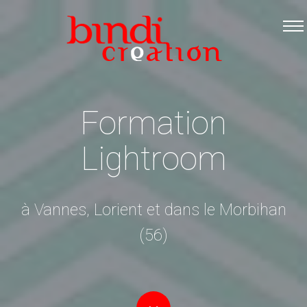
Accueil
Les formations
Catalogue PDF
Logiciels Libres
Formation
Infos pratiques
Lightroom
Contact
à Vannes, Lorient et dans le Morbihan
(56)