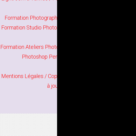
Lorient
Formation Photographie Perfectionnement à Vannes
/
Formation Studio Photo à Lorient
/
Formation Darktable à
Vannes
Formation Ateliers Photographiques à Lorient
/
Formation
Photoshop Perfectionnement à Vannes
Mentions Légales
/ Copyright
Bindi Création
Contenu mis
à jour en juin 2026