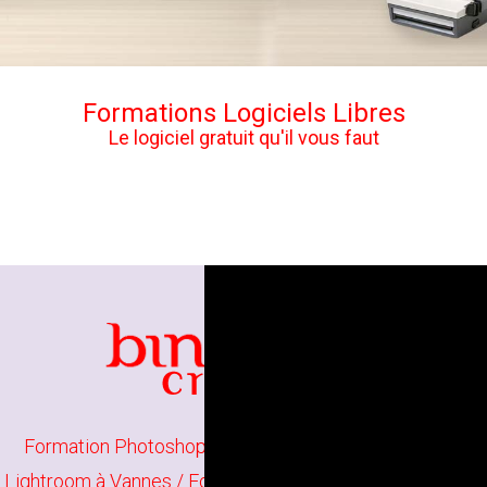
Formations Logiciels Libres
Le logiciel gratuit qu'il vous faut
Formation Photoshop Initiation à Lorient
/
Formation
Lightroom à Vannes
/
Formation Photographie Initiation à