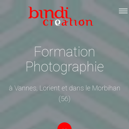
Accueil
Les formations
Catalogue PDF
Logiciels Libres
Formation
Infos pratiques
Photographie
Contact
à Vannes, Lorient et dans le Morbihan
(56)