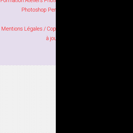
Formation Ateliers Photographiques à Lorient
/
Formation
Photoshop Perfectionnement à Vannes
Mentions Légales
/ Copyright
Bindi Création
Contenu mis
à jour en juin 2026