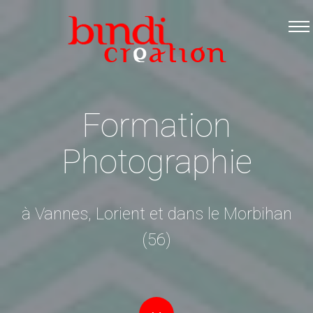
Accueil
Les formations
Catalogue PDF
Logiciels Libres
Formation
Infos pratiques
Photographie
Contact
à Vannes, Lorient et dans le Morbihan
(56)