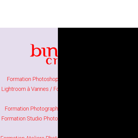
Formation Photoshop Initiation à Lorient
/
Formation
Lightroom à Vannes
/
Formation Photographie Initiation à
Lorient
Formation Photographie Perfectionnement à Vannes
/
Formation Studio Photo à Lorient
/
Formation Darktable à
Vannes