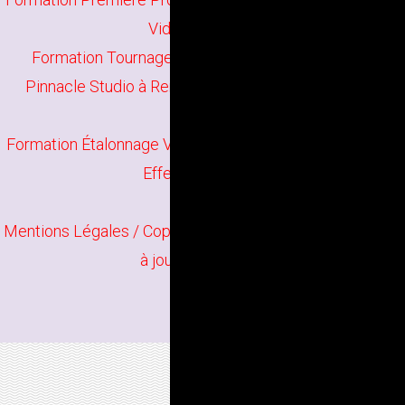
Vidéo à Rennes
Formation Tournage Vidéo à Rennes
//
Formation
Pinnacle Studio à Rennes
//
Formation Vegas Pro à
Rennes
Formation Étalonnage Vidéo à Rennes
//
Formation After
Effects à Rennes
Mentions Légales
/ Copyright
Bindi Création
Contenu mis
à jour en juin 2026