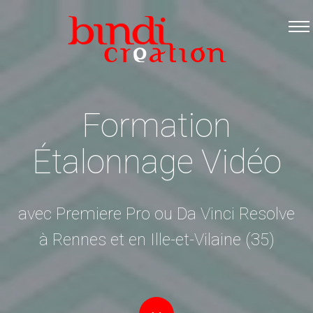
Accueil
Les formations
Catalogue PDF
Logiciels Libres
Formation
Infos pratiques
Étalonnage Vidéo
Contact
avec Premiere Pro ou Da Vinci Resolve
à Rennes et en Ille-et-Vilaine (35)